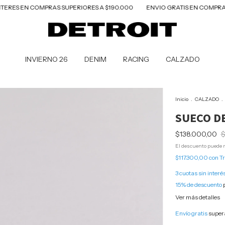
 COMPRAS SUPERIORES A $190.000
ENVIO GRATIS EN COMPRAS SUPERIOR
INVIERNO 26
DENIM
RACING
CALZADO
Inicio
.
CALZADO
.
SUECO D
$138.000,00
$
El descuento puede m
$117.300,00
con
Tr
3
cuotas sin interé
15% de descuento
p
Ver más detalles
Envío gratis
super