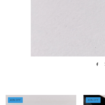
40
%
OFF
40
%
OFF