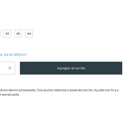
42
45
44
s, es el último!
o en denim procesado. Con punta redonda y base de corcho. Ajuste con tira y
ersonalizada.