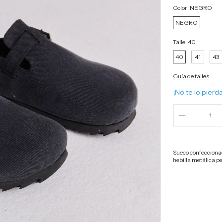
Color:
NEGRO
NEGRO
Talle:
40
40
41
43
Guía de talles
¡No te lo pierda
Sueco confeccionad
hebilla metálica p