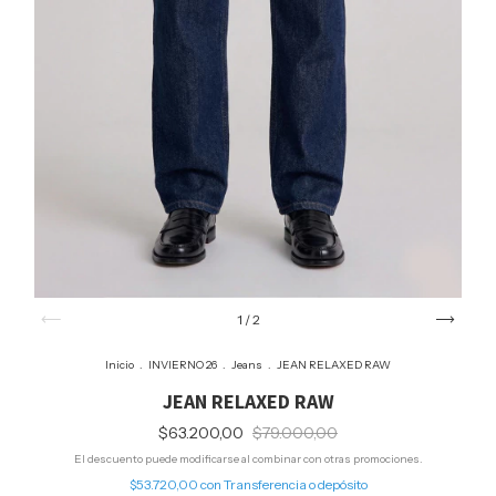
1
/
2
Inicio
.
INVIERNO 26
.
Jeans
.
JEAN RELAXED RAW
JEAN RELAXED RAW
$63.200,00
$79.000,00
El descuento puede modificarse al combinar con otras promociones.
$53.720,00
con
Transferencia o depósito