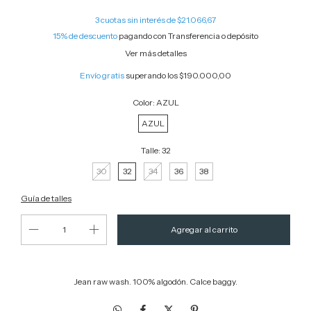
3
cuotas sin interés de
$21.066,67
15% de descuento
pagando con Transferencia o depósito
Ver más detalles
Envío gratis
superando los
$190.000,00
Color:
AZUL
AZUL
Talle:
32
30
32
34
36
38
Guía de talles
Jean raw wash. 100% algodón. Calce baggy.