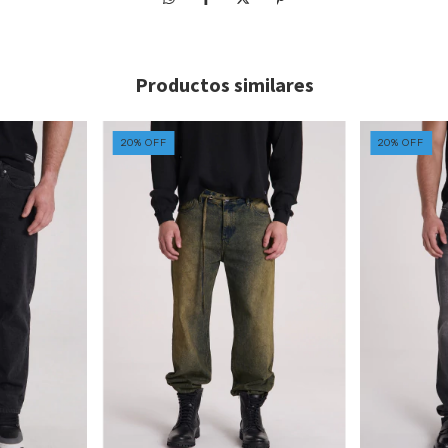
Productos similares
20
%
OFF
20
%
OFF