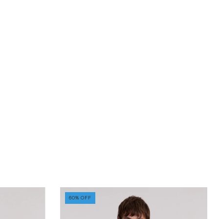
60
%
OFF