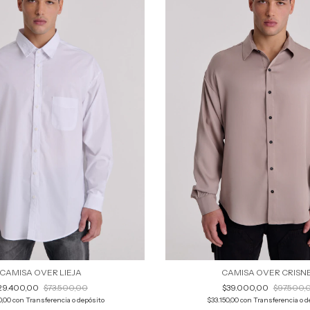
CAMISA OVER LIEJA
CAMISA OVER CRISN
29.400,00
$73.500,00
$39.000,00
$97.500,
0,00
con
Transferencia o depósito
$33.150,00
con
Transferencia o d