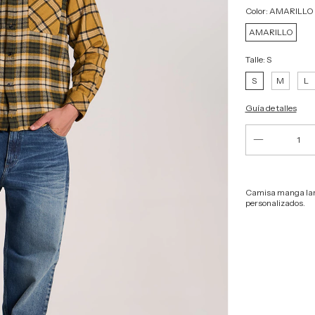
Color:
AMARILLO
AMARILLO
Talle:
S
S
M
L
Guía de talles
Camisa manga larg
personalizados.