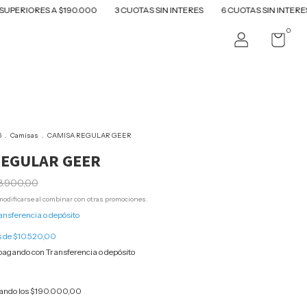
ES A $190.000
3 CUOTAS SIN INTERES
6 CUOTAS SIN INTERES EN CO
0
6
.
Camisas
.
CAMISA REGULAR GEER
REGULAR GEER
8.900,00
odificarse al combinar con otras promociones.
ansferencia o depósito
s de
$10.520,00
agando con Transferencia o depósito
ando los
$190.000,00