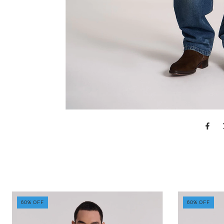
60
%
OFF
60
%
OFF