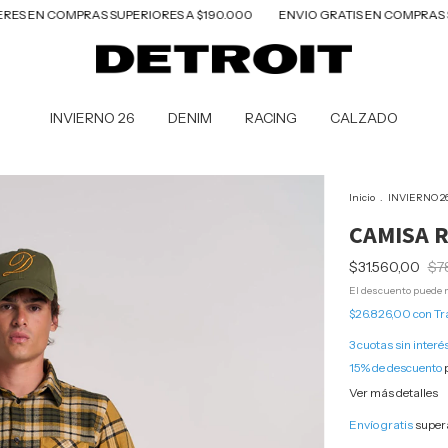
 COMPRAS SUPERIORES A $190.000
ENVIO GRATIS EN COMPRAS SUPERIOR
INVIERNO 26
DENIM
RACING
CALZADO
Inicio
.
INVIERNO 2
CAMISA 
$31.560,00
$7
El descuento puede m
$26.826,00
con
Tr
3
cuotas sin interé
15% de descuento
p
Ver más detalles
Envío gratis
super