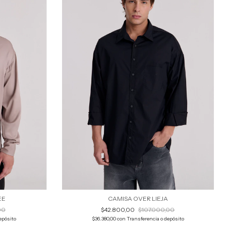
EE
CAMISA OVER LIEJA
00
$42.800,00
$107.000,00
epósito
$36.380,00
con
Transferencia o depósito