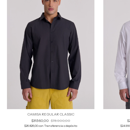
CAMISA REGULAR CLASSIC
$31.560,00
$78.900,00
$
$26.826,00
con
Transferencia o depósito
$24.99